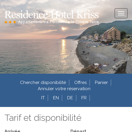
Toggl
naviga
Chercher disponibilité
Offres
Panier
Annuler votre réservation
IT
EN
DE
FR
Tarif et disponibilité
Arrivée
Départ