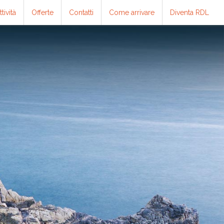
ttività
Offerte
Contatti
Come arrivare
Diventa RDL
E