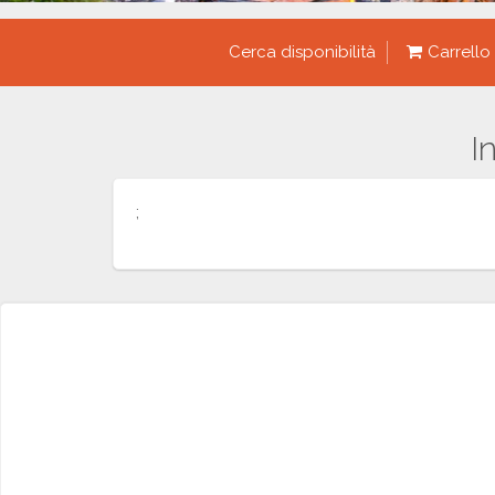
Cerca disponibilità
Carrello
I
;