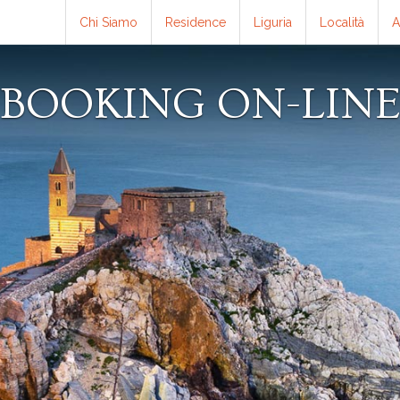
Chi Siamo
Residence
Liguria
Località
A
BOOKING ON-LIN