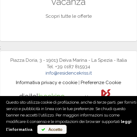
vacanza
Scopri tutte le offerte
;
Piazza Doria, 3 - 19013 Deiva Marina - La Spezia - Italia
Tel. +39 0187 815934
info@residencekriss.it
Informativa privacy e cookie
|
Preferenze Cookie
powered by
Questo sito utilizza cookie di profilazione, anche di terze parti, per fornirti
servizi e pubblicità in linea con le tue preferenze. Se chiudi questo
banner ne accetti l'utilizzo. Per maggiori informazioni su come
modificare il consenso e le impostazioni dei browser supportati
leggi
l'informativa
.
Accetto