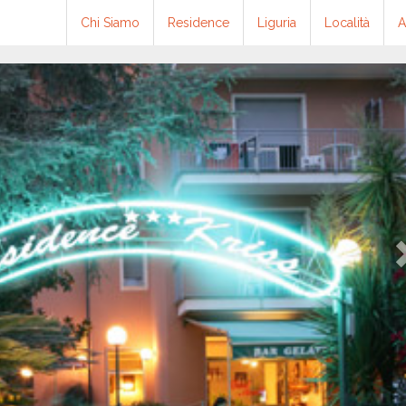
Chi Siamo
Residence
Liguria
Località
A