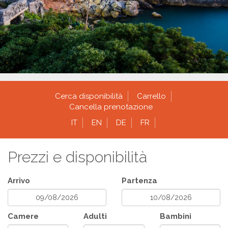
Cerca disponibilità
Carrello
Cancella prenotazione
IT
EN
DE
FR
Prezzi e disponibilità
Arrivo
Partenza
Camere
Adulti
Bambini