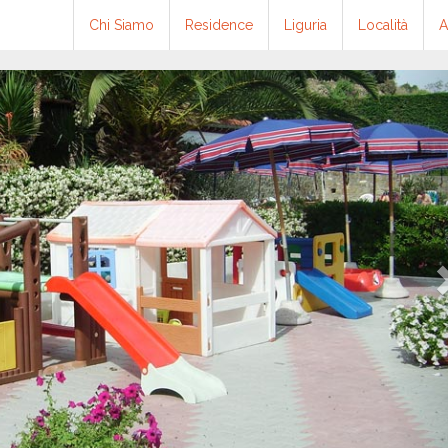
Chi Siamo
Residence
Liguria
Località
A