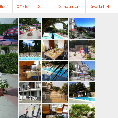
ttività
Offerte
Contatti
Come arrivare
Diventa RDL
Next