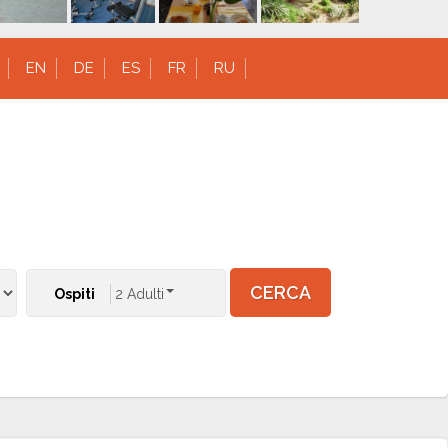
EN
DE
ES
FR
RU
CERCA
Ospiti
2 Adulti