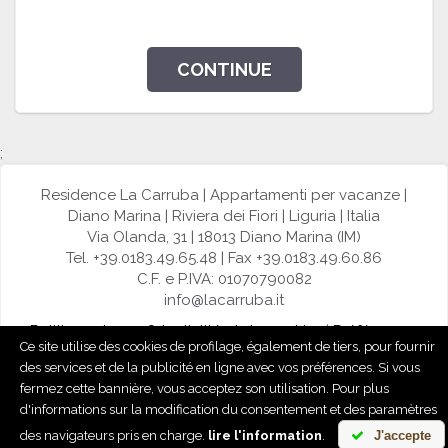
CONTINUE
;
Residence La Carruba | Appartamenti per vacanze |
Diano Marina | Riviera dei Fiori | Liguria | Italia
Via Olanda, 31 | 18013 Diano Marina (IM)
Tel. +39.0183.49.65.48 | Fax +39.0183.49.60.86
C.F. e P.IVA: 01070790082
info@lacarruba.it
Politique de confidentialité et de cookies
|
Préférences
Ce site utilise des cookies de profilage, également de tiers, pour fournir
de cookies
des services et de la publicité en ligne avec vos préférences. Si vous
fermez cette bannière, vous acceptez son utilisation. Pour plus
powered by
d'informations sur la modification du consentement et des paramètres
des navigateurs pris en charge.
lire l'information
.
J'accepte