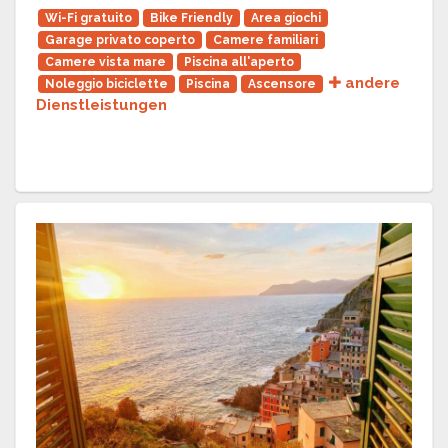
Wi-Fi gratuito
Bike Friendly
Area giochi
Garage privato coperto
Camere familiari
Camere vista mare
Piscina all'aperto
andere
Noleggio biciclette
Piscina
Ascensore
Dienstleistungen