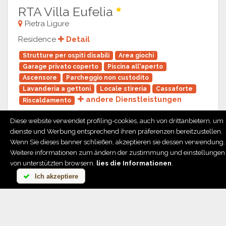
RTA Villa Eufelia
Pietra Ligure
Residence
Detail
Strutture per ospiti disabili
Area giochi
Garage privato coperto
Piscina all'aperto
Ascensore
Parcheggio non custodito
Lavanderia a gettoni
Locale stireria
Cassaforte
andere Dienstleistungen
Riscaldamento
Diese website verwendet profiling-cookies, auch von drittanbietern, um
dienste und Werbung entsprechend ihren präferenzen bereitzustellen.
Wenn Sie dieses banner schließen, akzeptieren sie dessen verwendung.
Weitere informationen zum ändern der zustimmung und einstellungen
von unterstützten browsern.
lies die Informationen
.
Ich akzeptiere
Previous
Next