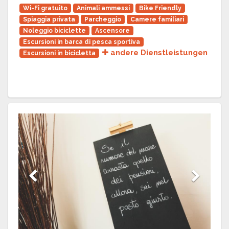
Wi-Fi gratuito
Animali ammessi
Bike Friendly
Spiaggia privata
Parcheggio
Camere familiari
Noleggio biciclette
Ascensore
Escursioni in barca di pesca sportiva
andere Dienstleistungen
Escursioni in bicicletta
Previous
Next