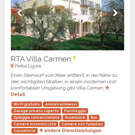
Previous
Next
RTA Villa Carmen
Pietra Ligure
Einen Steinwurf vom Meer entfernt, in der Nähe zu
den wichtigsten Straßen, in einem modernen und
komfortablen Umgebung gibt Villa Carmen.
Detail
Wi-Fi gratuito
Animali ammessi
Garage privato coperto
Parcheggio
Spiaggia convenzionata
Ascensore
Bar
Camere insonorizzate
Camere non fumatori
andere Dienstleistungen
Cassaforte