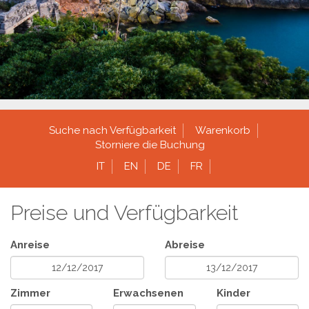
Suche nach Verfügbarkeit
Warenkorb
Storniere die Buchung
IT
EN
DE
FR
Preise und Verfügbarkeit
Anreise
Abreise
Zimmer
Erwachsenen
Kinder