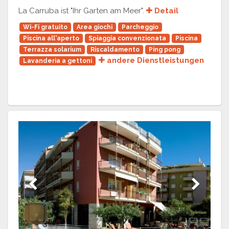
La Carruba ist "Ihr Garten am Meer".
Detail
Wi-Fi gratuito
Area giochi
Parcheggio
Piscina all'aperto
Spiaggia convenzionata
Piscina
Terrazza solarium
Riscaldamento
Ping pong
andere Dienstleistungen
Lavanderia a gettoni
Previous
Next