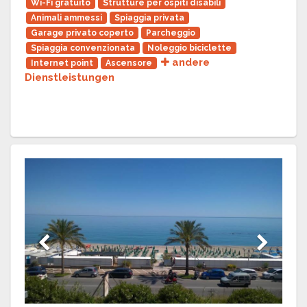
Wi-Fi gratuito
Strutture per ospiti disabili
Animali ammessi
Spiaggia privata
Garage privato coperto
Parcheggio
Spiaggia convenzionata
Noleggio biciclette
andere
Internet point
Ascensore
Dienstleistungen
Previous
Next