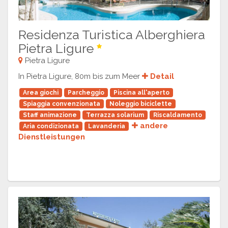
Residenza Turistica Alberghiera
Pietra Ligure
Pietra Ligure
In Pietra Ligure, 80m bis zum Meer
Detail
Area giochi
Parcheggio
Piscina all'aperto
Spiaggia convenzionata
Noleggio biciclette
Staff animazione
Terrazza solarium
Riscaldamento
andere
Aria condizionata
Lavanderia
Dienstleistungen