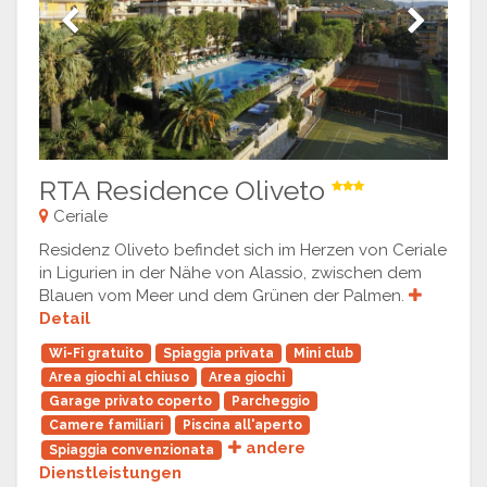
Previous
Next
RTA Residence Oliveto
Ceriale
Residenz Oliveto befindet sich im Herzen von Ceriale
in Ligurien in der Nähe von Alassio, zwischen dem
Blauen vom Meer und dem Grünen der Palmen.
Detail
Wi-Fi gratuito
Spiaggia privata
Mini club
Area giochi al chiuso
Area giochi
Garage privato coperto
Parcheggio
Camere familiari
Piscina all'aperto
andere
Spiaggia convenzionata
Dienstleistungen