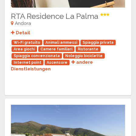
RTA Residence La Palma
Andora
Detail
Wi-Fi gratuito
Animali ammessi
Spiaggia privata
Area giochi
Camere familiari
Ristorante
Spiaggia convenzionata
Noleggio biciclette
andere
Internet point
Ascensore
Dienstleistungen