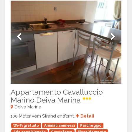
Previous
Next
Appartamento Cavalluccio
Marino Deiva Marina
Deiva Marina
100 Meter vom Strand entfernt.
Detail
Wi-Fi gratuito
Animali ammessi
Parcheggio
Aria condizionata
Cassaforte
Riscaldamento