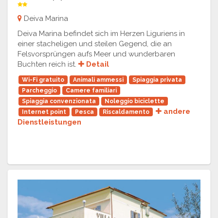
Deiva Marina
Deiva Marina befindet sich im Herzen Liguriens in
einer stacheligen und steilen Gegend, die an
Felsvorsprüngen aufs Meer und wunderbaren
Buchten reich ist.
Detail
Wi-Fi gratuito
Animali ammessi
Spiaggia privata
Parcheggio
Camere familiari
Spiaggia convenzionata
Noleggio biciclette
andere
Internet point
Pesca
Riscaldamento
Dienstleistungen