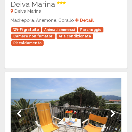
Deiva Marina
Deiva Marina
Madrepora, Anemone, Corallo
Detail
Wi-Fi gratuito
Animali ammessi
Parcheggio
Camere non fumatori
Aria condizionata
Riscaldamento
Previous
Next