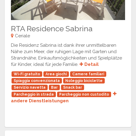
RTA Residence Sabrina
Ceriale
Die Residenz Sabrina ist dank ihrer unmittelbaren
Nähe zum Meer, der ruhigen Lage mit Garten und
Strandnähe, Einkaufsmöglichkeiten und Spielplätze
für Kinder, ideal für jede Familie.
Detail
Wi-Fi gratuito
Area giochi
Camere familiari
Spiaggia convenzionata
Noleggio biciclette
Servizio navetta
Bar
Snack bar
Parcheggio in strada
Parcheggio non custodito
andere Dienstleistungen