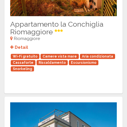
Appartamento la Conchiglia
Riomaggiore
Riomaggiore
Detail
Wi-Fi gratuito
Camere vista mare
Aria condizionata
Cassaforte
Riscaldamento
Escursionismo
Snorkeling