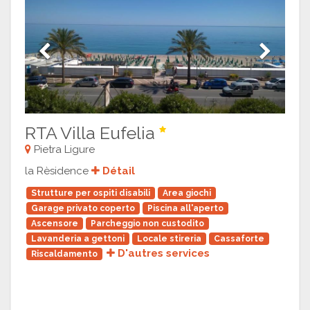
Previous
Next
RTA Villa Eufelia
Pietra Ligure
la Rèsidence
Détail
Strutture per ospiti disabili
Area giochi
Garage privato coperto
Piscina all'aperto
Ascensore
Parcheggio non custodito
Lavanderia a gettoni
Locale stireria
Cassaforte
D'autres services
Riscaldamento