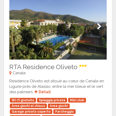
Previous
Next
RTA Residence Oliveto
Ceriale
Residence Oliveto est sitoué au cœur de Ceriale en
Ligurie près de Alassio, entre la mer bleue et le vert
des palmiers.
Détail
Wi-Fi gratuito
Spiaggia privata
Mini club
Area giochi al chiuso
Area giochi
Garage privato coperto
Parcheggio