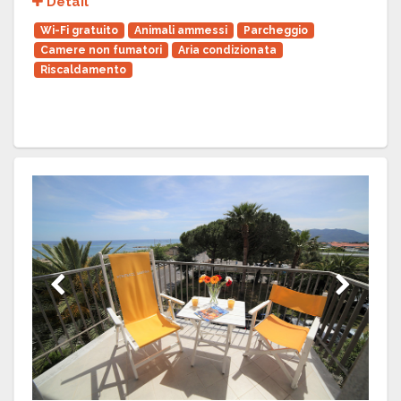
Détail
Wi-Fi gratuito
Animali ammessi
Parcheggio
Camere non fumatori
Aria condizionata
Riscaldamento
Previous
Next