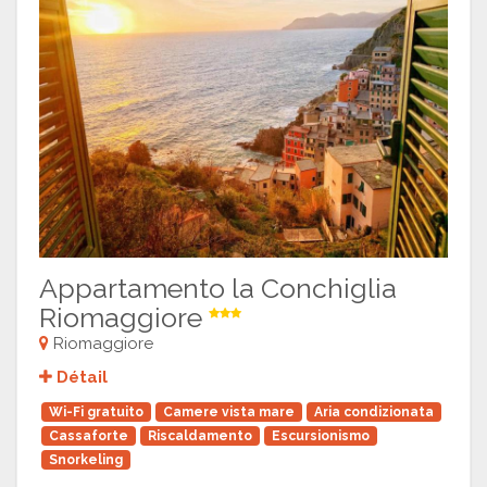
Appartamento la Conchiglia
Riomaggiore
Riomaggiore
Détail
Wi-Fi gratuito
Camere vista mare
Aria condizionata
Cassaforte
Riscaldamento
Escursionismo
Snorkeling