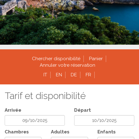
Chercher disponibilité
Panier
Annuler votre réservation
IT
EN
DE
FR
Tarif et disponibilité
Arrivée
Départ
Chambres
Adultes
Enfants