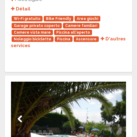
Détail
Wi-Fi gratuito
Bike Friendly
Area giochi
Garage privato coperto
Camere familiari
Camere vista mare
Piscina all'aperto
D'autres
Noleggio biciclette
Piscina
Ascensore
services
Previous
Next