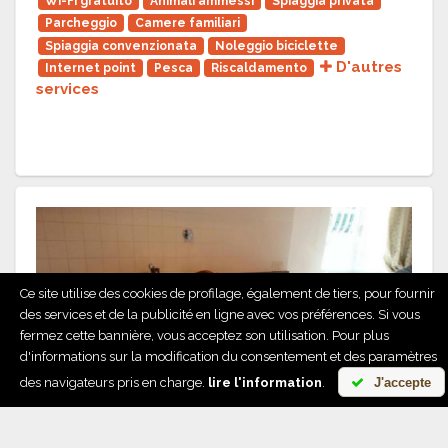
Wi-Fi gratuito
Animali ammessi
Spiaggia privata
Parcheggio
Camere familiari
Spiaggia convenzionata
Noleggio biciclette
D'autres
Internet point
Pesca
Riscaldamento
services
Ce site utilise des cookies de profilage, également de tiers, pour fournir
des services et de la publicité en ligne avec vos préférences. Si vous
Previous
Next
fermez cette bannière, vous acceptez son utilisation. Pour plus
d'informations sur la modification du consentement et des paramètres
des navigateurs pris en charge.
lire l'information
.
J'accepte