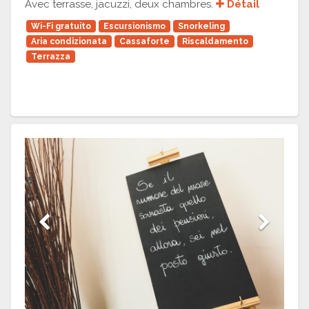
Avec terrasse, jacuzzi, deux chambres.
Détail
Wi-Fi gratuito
Escursionismo
Snorkeling
Aria condizionata
Cassaforte
Riscaldamento
Terrazza
Previous
Next