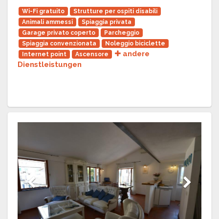
Wi-Fi gratuito
Strutture per ospiti disabili
Animali ammessi
Spiaggia privata
Garage privato coperto
Parcheggio
Spiaggia convenzionata
Noleggio biciclette
andere
Internet point
Ascensore
Dienstleistungen
Previous
Next