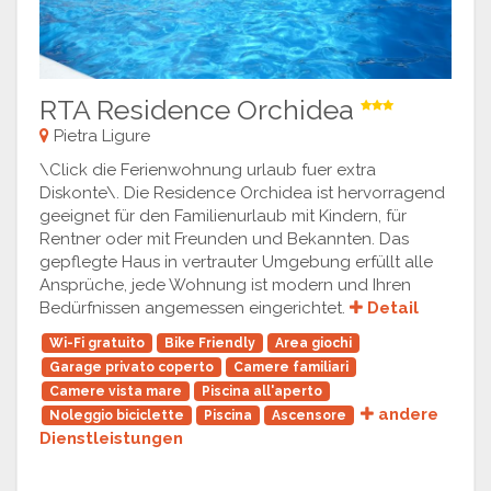
RTA Residence Orchidea
Pietra Ligure
\Click die Ferienwohnung urlaub fuer extra
Diskonte\. Die Residence Orchidea ist hervorragend
geeignet für den Familienurlaub mit Kindern, für
Rentner oder mit Freunden und Bekannten. Das
gepflegte Haus in vertrauter Umgebung erfüllt alle
Ansprüche, jede Wohnung ist modern und Ihren
Bedürfnissen angemessen eingerichtet.
Detail
Wi-Fi gratuito
Bike Friendly
Area giochi
Garage privato coperto
Camere familiari
Camere vista mare
Piscina all'aperto
andere
Noleggio biciclette
Piscina
Ascensore
Dienstleistungen