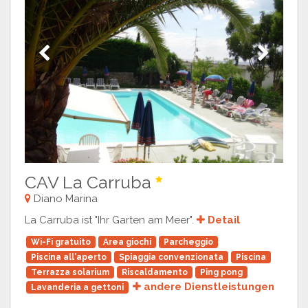
Previous
Next
CAV La Carruba
Diano Marina
La Carruba ist "Ihr Garten am Meer".
Detail
Wi-Fi gratuito
Area giochi
Parcheggio
Piscina all'aperto
Spiaggia convenzionata
Piscina
Terrazza solarium
Riscaldamento
Ping pong
andere Dienstleistungen
Lavanderia a gettoni