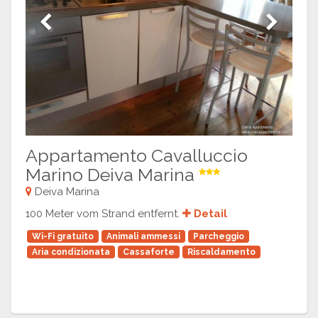
Previous
Next
Appartamento Cavalluccio
Marino Deiva Marina
Deiva Marina
100 Meter vom Strand entfernt.
Detail
Wi-Fi gratuito
Animali ammessi
Parcheggio
Aria condizionata
Cassaforte
Riscaldamento