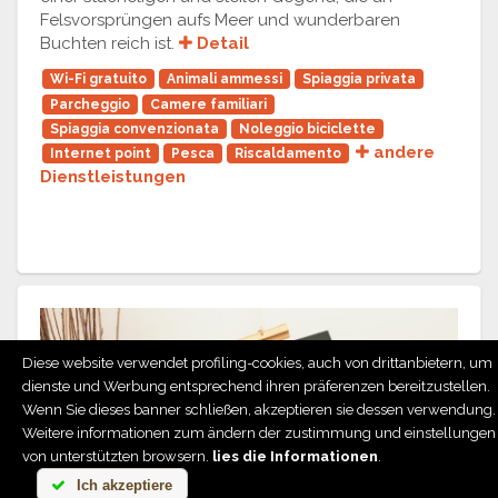
Felsvorsprüngen aufs Meer und wunderbaren
Buchten reich ist.
Detail
Wi-Fi gratuito
Animali ammessi
Spiaggia privata
Parcheggio
Camere familiari
Spiaggia convenzionata
Noleggio biciclette
andere
Internet point
Pesca
Riscaldamento
Dienstleistungen
Diese website verwendet profiling-cookies, auch von drittanbietern, um
dienste und Werbung entsprechend ihren präferenzen bereitzustellen.
Wenn Sie dieses banner schließen, akzeptieren sie dessen verwendung.
Weitere informationen zum ändern der zustimmung und einstellungen
Previous
Next
von unterstützten browsern.
lies die Informationen
.
Ich akzeptiere