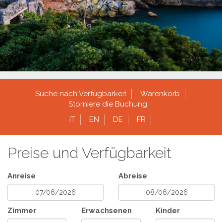
Suche nach Verfügbarkeit
Warenkorb
Storniere die Buchung
IT
EN
DE
FR
Preise und Verfügbarkeit
Anreise
Abreise
Zimmer
Erwachsenen
Kinder