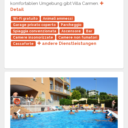
komfortablen Umgebung gibt Villa Carmen.
Detail
Wi-Fi gratuito
Animali ammessi
Garage privato coperto
Parcheggio
Spiaggia convenzionata
Ascensore
Bar
Camere insonorizzate
Camere non fumatori
andere Dienstleistungen
Cassaforte
Previous
Next