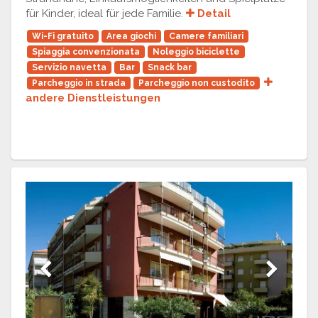
für Kinder, ideal für jede Familie.
Detail
Wi-Fi gratuito
Area giochi
Camere familiari
Spiaggia convenzionata
Noleggio biciclette
Servizio navetta
Bar
Snack bar
Parcheggio in strada
Parcheggio non custodito
andere Dienstleistungen
Previous
Next