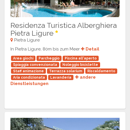
Residenza Turistica Alberghiera
Pietra Ligure
Pietra Ligure
In Pietra Ligure, 80m bis zum Meer
Detail
Area giochi
Parcheggio
Piscina all'aperto
Spiaggia convenzionata
Noleggio biciclette
Staff animazione
Terrazza solarium
Riscaldamento
andere
Aria condizionata
Lavanderia
Dienstleistungen