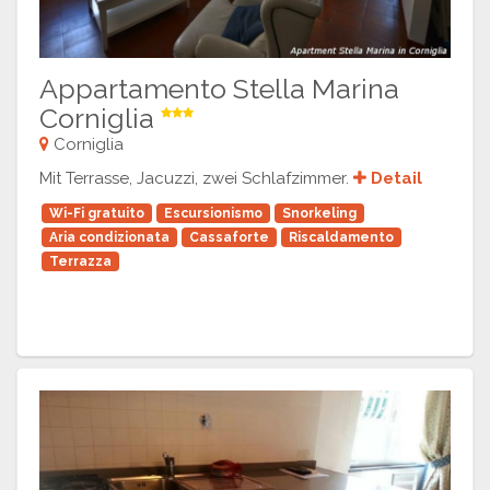
Appartamento Stella Marina
Corniglia
Corniglia
Mit Terrasse, Jacuzzi, zwei Schlafzimmer.
Detail
Wi-Fi gratuito
Escursionismo
Snorkeling
Aria condizionata
Cassaforte
Riscaldamento
Terrazza